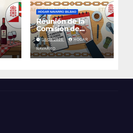
HOGAR NAVARRO BILBAO
Reunión de la
Comisión de
Eventos
18/03/2026
HOGAR
NAVARRO