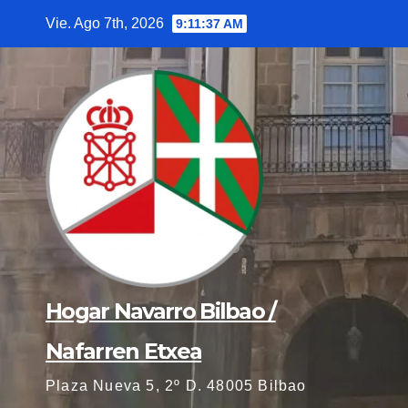
Saltar
Vie. Ago 7th, 2026
9:11:38 AM
al
contenido
Hogar Navarro Bilbao /
Nafarren Etxea
Plaza Nueva 5, 2º D. 48005 Bilbao