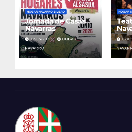
HOGAR NAVARRO BILBAO
HOGAR N
Jornada de Casas
Teat
Navarras
Nav
12/05/2026
HOGAR
07/0
NAVARRO
NAVAR