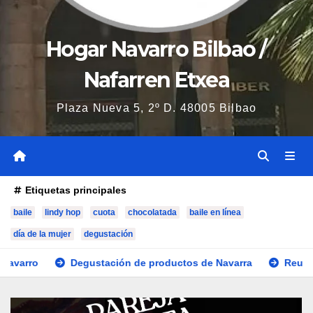
Hogar Navarro Bilbao /
Nafarren Etxea
Plaza Nueva 5, 2º D. 48005 Bilbao
Etiquetas principales
baile
lindy hop
cuota
chocolatada
baile en línea
día de la mujer
degustación
egustación de productos de Navarra
Reunión de la Comisi