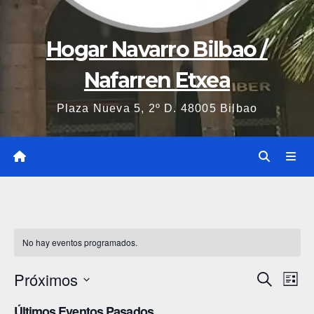
Hogar Navarro Bilbao /
Nafarren Etxea
Plaza Nueva 5, 2º D. 48005 Bilbao
No hay eventos programados.
Próximos
N
N
B
L
u
i
S
a
s
a
Últimos Eventos Pasados
s