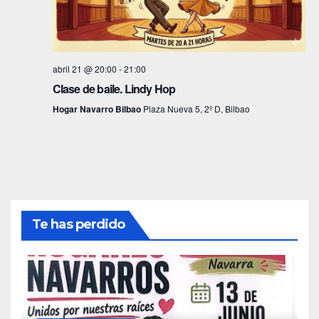
s
t
a
abril 21 @ 20:00
-
21:00
s
Clase de baile. Lindy Hop
Hogar Navarro Bilbao
Plaza Nueva 5, 2º D, Bilbao
d
e
E
v
Te has perdido
e
n
t