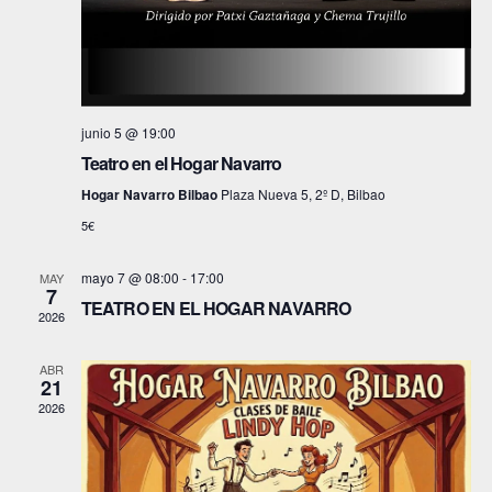
s
a
ú
t
.
s
a
s
q
junio 5 @ 19:00
d
Teatro en el Hogar Navarro
u
Hogar Navarro Bilbao
Plaza Nueva 5, 2º D, Bilbao
e
e
5€
E
d
mayo 7 @ 08:00
-
17:00
v
MAY
7
a
TEATRO EN EL HOGAR NAVARRO
2026
e
y
n
ABR
21
v
t
2026
o
i