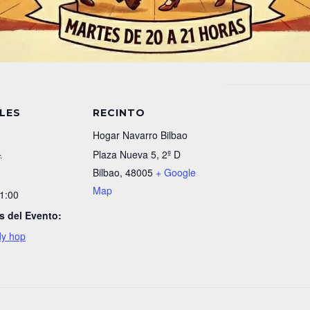
LES
RECINTO
Hogar Navarro Bilbao
4
Plaza Nueva 5, 2º D
Bilbao
,
48005
+ Google
Map
21:00
s del Evento:
dy hop