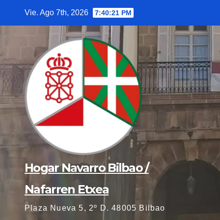
Saltar
Vie. Ago 7th, 2026
7:40:21 PM
al
contenido
Hogar Navarro Bilbao /
Nafarren Etxea
Plaza Nueva 5, 2º D. 48005 Bilbao