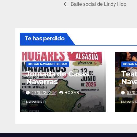
Baile social de Lindy Hop
Te has perdido
HOGAR NAVARRO BILBAO
HOGAR N
Jornada de Casas
Teat
Navarras
Nav
12/05/2026
HOGAR
07/0
NAVARRO
NAVAR